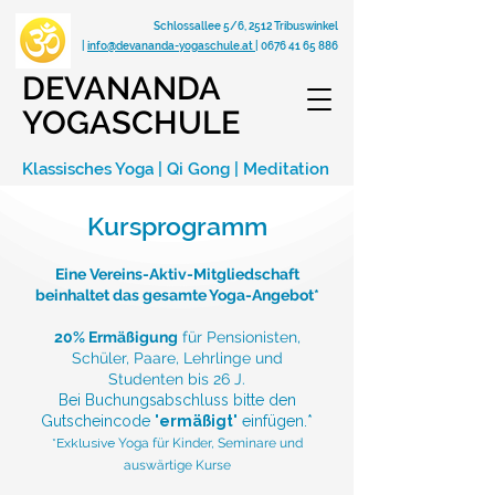
Schlossallee 5/6, 2512 Tribuswinkel
|
info@devananda-yogaschule.at
|
0676 41 65 886
DEVANANDA
YOGASCHULE
Klassisches Yoga | Qi Gong | Meditation
Kursprogramm
Eine Vereins-Aktiv-Mitgliedschaft
beinhaltet das gesamte Yoga-Angebot*
20% Ermäßigung
für Pensionisten,
Schüler, Paare, Lehrlinge und
Studenten bis 26 J.
Bei Buchungsabschluss bitte den
Gutscheincode "
ermäßigt
" einfügen.*
*Exklusive
Yoga für Kinder, Seminare und
auswärtige Kurse