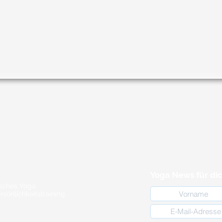
Yoga News für di
isches Yoga
rsönlichkeitstraining