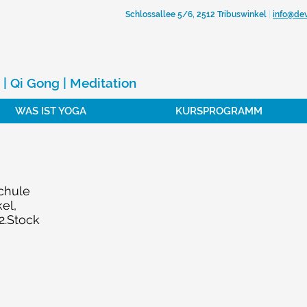
Schlossallee 5/6, 2512 Tribuswinkel
|
info@de
NDA YOGASCHULE
 | Qi Gong | Meditation
WAS IST YOGA
KURSPROGRAMM
chule
el,
 2.Stock