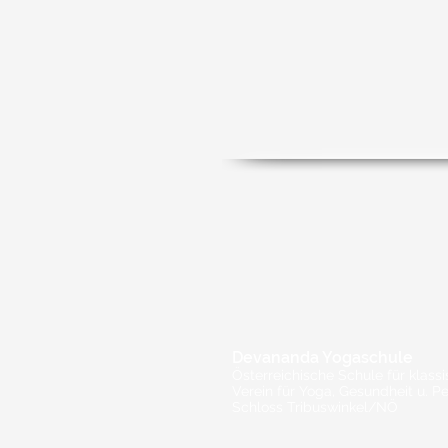
Devananda Yogaschule
Österreichische Schule für klass
Verein für Yoga, Gesundheit u. Pe
Schloss Tribuswinkel/NÖ